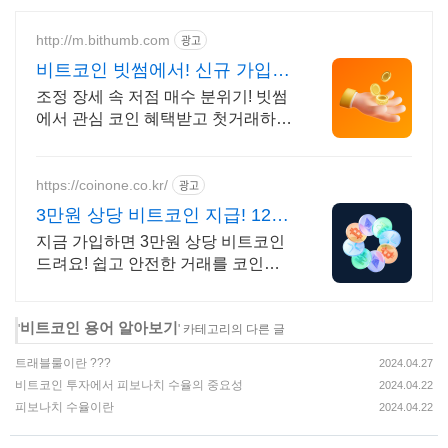
http://m.bithumb.com
광고
비트코인 빗썸에서! 신규 가입
시 5만원 혜택
조정 장세 속 저점 매수 분위기! 빗썸
에서 관심 코인 혜택받고 첫거래하세
요
https://coinone.co.kr/
광고
3만원 상당 비트코인 지급! 12년
무사고 거래소
지금 가입하면 3만원 상당 비트코인
드려요! 쉽고 안전한 거래를 코인원
에서 시작
비트코인 용어 알아보기
'
' 카테고리의 다른 글
트래블룰이란 ???
2024.04.27
비트코인 투자에서 피보나치 수율의 중요성
2024.04.22
피보나치 수율이란
2024.04.22