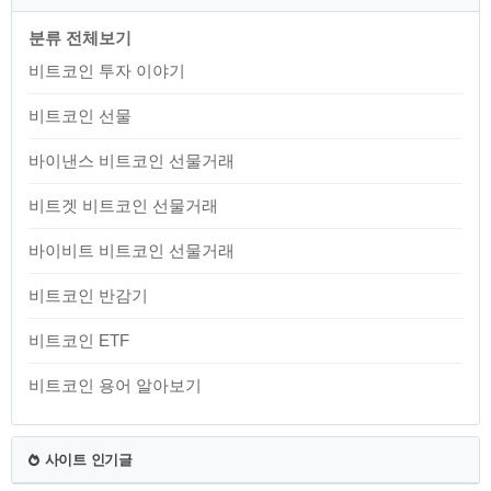
합니다. 약 4년마다 발생하며, 이는 비트코
인이 처음 설계될 때 설정된 규칙에 따른
분류 전체보기
것입니다. 반감기의 주요 목적은 인플레이
션을 방지하고 비트코인을 희소한 자원으
비트코인 투자 이야기
로 유지하여 가치를 보호하는 데 있습니
다. 비트코인 반감기의 역사 첫 번째 반감
비트코인 선물
기(2012년): 블록 보상이 50B..
바이낸스 비트코인 선물거래
비트겟 비트코인 선물거래
바이비트 비트코인 선물거래
비트코인 반감기
비트코인 ETF
비트코인 용어 알아보기
사이트 인기글