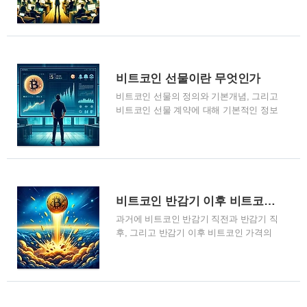
인 선물거래를 지원하는 거래소에서만 비
이더리움 , 테더 와 같은 암호화폐를 사고
트코인 선물거래가 가능합니다. 비트코인
팔 수 있는 디지털 시장입니다 . 바이낸스
선물거래가 가능한 거래소들을 자세히 살
거래소는 거래량 기준으로 가장 큰 암호화
펴보고, 그 중 가장 이용자가 많은 거래소
폐 거래소입니다. 바이낸스는 어떤 제품을
를 선택하여 비트코인 선물거래를 하시면
제공하나요? 바이낸스는 180개 이상의 국
됩니다. 비트코인 선물 거래소 선택하기
가에서 1억 6900만 명의 등록 사용자를 수
비트코인 선물이란 무엇인가
복잡하지 않고, 가장 간단히 비트코인 선
용하는 세계 최..
비트코인 선물의 정의와 기본개념, 그리고
물 거래소 소개합니다. 대한민국에서 비트
비트코인 선물 계약에 대해 기본적인 정보
코인 선물 거래하기 가장 좋은 비트코인
들을 알아보겠습니다. 소액으로 투자하기
선물 거래소는 다음과 같습니다. - OKX(오
에는 비트코인 현물보다 비트코인 선물을
케이엑스), Bybit(바이비트), Binance(바이
이용하여 투자하는것도 한가지 방법입니
낸스), BitMEX(비트맥스), Bitget(비트겟) **
다. 다만, 레버리지를 이용한 투자이니, 위
비트코인 선물 거래소에 대한 자세한 정보
험성은 현물보다 높으니 주의하시면서 비
는 아래 비트코인 선물 거래소 소개하기에
트코인 선물에 대해 알아보겠습니다. 1. 비
서 빠르고 쉽게 확인하세요 비트코인 선물
비트코인 반감기 이후 비트코인 가격은 어떻게 변화했는가?
트코인 선물이란? 비트코인 선물은 투자자
거래가..
과거에 비트코인 반감기 직전과 반감기 직
들이 비트코인의 미래 가격을 예측하고 그
후, 그리고 반감기 이후 비트코인 가격의
에 따라 이익을 얻기 위해 사용하는 파생
변화에 대해 알아보자. 아래 글은 비트코
금융상품입니다. 선물 계약은 특정 시점에
인 반감기에 대한 컬럼에서 발췌한 내용을
정해진 가격으로 비트코인을 매수하거나
요약하였다. 비트코인 반감기 이후 비트코
매도할 의무를 담당하는 계약입니다. 이
인 가격은 어떻게 변화했는가? 과거 비트
계약을 통해, 투자자들은 가격 변동의 불
코인 반감기 사건을 살펴보며, 반감기 직
확실성에서 벗어나거나, 시장 변동에 따른