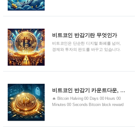
이 있었는지 확인해보자. 아마 2020년 이
격 변화를 요약해 보겠습니다. 주의할 점
전의 비트코인 반감기 가격을 보면 깜짝
은, 여기 제시된 가격은 대략적인 수치로,
놀랄지도 모른다. 비트코인 반감기 가격,
실제 시장 가격은 다양한 요인에 따라 달
과거의 가격으로 미래의 비트코인 가격을
라질 수 있습니다. 첫 번째 비트코인 반감
예측해보자 비트코인 반감기 가격 비트코
기 (2012년 11월 28일) ㆍ직전: 반감기 직
인은 반감기가 있다. 비트코인 반감기가
전, 비트코인 가격은 대략 12달러 수준이
비트코인 반감기란 무엇인가
무엇인지 잘 모른다면 다음 글을 읽어보고
었습니다. ㆍ직후..
비트코인은 단순한 디지털 화폐를 넘어,
비트코인 반감기 가격을 확인해보자 >>비
경제와 투자의 판도를 바꾸고 있습니다.
트코인 반감기란 무엇인가?? >>비트코인
특히 비트코인 반감기는 그 가치와 공급
반감기가 비트코인 가격에 미치는 영향 비
메커니즘에 깊은 영향을 끼치며, 투자자와
트코인 반감기별 가격은 다음과 같다 비트
시장 전체에 중대한 변화를 초래합니다.
코인 반감기 이력 및 최고가 반감기 날짜
이 포스팅에서는 비트코인 반감기의 의미,
당시 가격 (USD) 당시 가격 (KRW) 이후 최
역사, 그리고 이 사건이 비트코인에 미치
고가 (USD) 이후 최고가 (KRW) 2012-11-
는 영향에 대해 깊이 있게 탐구하려 합니
28 $12.35 약 14,820원 $1,175 ..
비트코인 반감기 카운트다운, 비트코인 반감기 날짜
다. 비트코인 반감기란 무엇인가 비트코인
🔥 Bitcoin Halving 00 Days 00 Hours 00
반감기는 새로운 비트코인이 시장에 공급
Minutes 00 Seconds Bitcoin block reward
되는 속도를 절반으로 줄이는 이벤트를 말
will decrease from 6.25 to 3.125 coins in
합니다. 약 4년마다 발생하며, 이는 비트코
approximately Estimated date & time of
인이 처음 설계될 때 설정된 규칙에 따른
reward drop: 20 April 2024 16:05 비트코인
것입니다. 반감기의 주요 목적은 인플레이
반감기 카운트다운이 시작되었다 드디어
션을 방지하고 비트코인을 희소한 자원으
비트코인 반감기 카운트다운이 시작되었
로 유지하여 가치를 보호하는 데 있습니