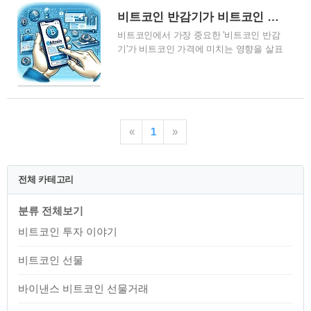
다. 이제 얼마 남지 않았다. 앞으로 다가올
다. 비트코인 반감기의 역사 첫 번째 반감
비트코인 반감기가 비트코인 가격에 미치는 영향
비트코인 반감기 날짜는 2024년 4월 20일
기(2012년): 블록 보상이 50B..
비트코인에서 가장 중요한 '비트코인 반감
16시 05분이다. 위 비트코인 반감기 날짜
기'가 비트코인 가격에 미치는 영향을 살표
를 기준으로 현재 비트코인 반감기 카운트
보자. 비트코인 반감기때 가격은 얼마였으
다운이 시작되었다. 비트코인 반감기는 비
며, 반감기 이후 비트코인 가격은 얼마나
트코인 가격에 많은 영향을 끼쳤다. 일반
상승하였는지 확인하고, 앞으로 남은 비트
적으로 비트코인 반감기 이후 비트코..
코인 반감기 이후 비트코인의 가격을 예상
해보자. 비트코인 반감기란 무엇인가? 반
«
1
»
감기는 비트코인 네트워크가 약 4년마다
자동으로 발생시키는 사건으로, 새로 채굴
되는 비트코인의 수를 절반으로 줄이는 과
정이다. 이는 비트코인이 설계된 최대 공
전체 카테고리
급량인 21백만 개를 유지하기 위해 필수적
이며. 반감기는 인플레이션을 방지하고 시
분류 전체보기
간이 지남에 따라 비트코인의 희소성을 높
여 가치를 보호하는 데 중요한 역할을 한
비트코인 투자 이야기
다. 비트코인 반감기의 역사적 배경 2012
년 첫 반감기: 블록 보상이 50BTC에서
비트코인 선물
25BTC로 감소 2016년 두..
바이낸스 비트코인 선물거래