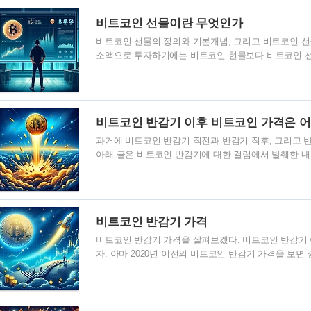
Binance(바이낸스), BitMEX(비트맥스), Bitget(
비트코인 선물이란 무엇인가
비트코인 선물 거래소 소개하기에서 빠르고 쉽게 확인하
비트코인 선물의 정의와 기본개념, 그리고 비트코인 
소액으로 투자하기에는 비트코인 현물보다 비트코인 
다만, 레버리지를 이용한 투자이니, 위험성은 현물보
겠습니다. 1. 비트코인 선물이란? 비트코인 선물은 
라 이익을 얻기 위해 사용하는 파생 금융상품입니다. 
을 매수하거나 매도할 의무를 담당하는 계약입니다. 이
비트코인 반감기 이후 비트코인 가격은 
서 벗어나거나, 시장 변동에 따른 리스크를 관리할 수 
코인 ..
과거에 비트코인 반감기 직전과 반감기 직후, 그리고 
아래 글은 비트코인 반감기에 대한 컬럼에서 발췌한 내
가격은 어떻게 변화했는가? 과거 비트코인 반감기 사건
후의 가격 변화를 이해하는 것은 비트코인 시장의 동향
번의 반감기 사건과 그에 따른 가격 변화를 요약해 보겠
수치로, 실제 시장 가격은 다양한 요인에 따라 달라질 수 
비트코인 반감기 가격
28일) ㆍ직전: 반감기 직전, 비트코인 가격은 대략 12
비트코인 반감기 가격을 살펴보겠다. 비트코인 반감기
자. 아마 2020년 이전의 비트코인 반감기 가격을 보면
의 가격으로 미래의 비트코인 가격을 예측해보자 비트
인 반감기가 무엇인지 잘 모른다면 다음 글을 읽어보고
반감기란 무엇인가?? >>비트코인 반감기가 비트코인 
과 같다 비트코인 반감기 이력 및 최고가 반감기 날짜 당시