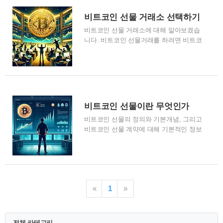
기 업비트에서 입출금 가능한 비트코인 거
래소는 다음과 같습니다. 1. 국내 - 입금 /
비트코인 선물 거래소 선택하기
출금 가능 . 비블록, 고팍스, 플랫타익스체
비트코인 선물 거래소에 대해 알아보겠습
인지, 에이프로빗, *텐앤텐, 프라뱅, 보라비
니다. 비트코인 선물거래를 하려면 비트코
트, BTX, 플라이빗, 포블게이트, 빗썸, 코
인 선물거래를 지원하는 거래소에서만 비
인원, 코빗, 코어닥스, 지닥(GDAC), 한빗
트코인 선물거래가 가능합니다. 비트코인
코, 한국디지털자산수탁(KDAC), 큐비트,
선물거래가 가능한 거래소들을 자세히 살
오아시스거래소, 카르도, 빗크몬 2. 해외 -
펴보고, 그 중 가장 이용자가 많은 거래소
입금 / 출금 가능 . Upbit Singapore, Upbit
를 선택하여 비트코인 선물거래를 하시면
Indonesia, Upbit Thailand, OKX,..
됩니다. 비트코인 선물 거래소 선택하기
비트코인 선물이란 무엇인가
복잡하지 않고, 가장 간단히 비트코인 선
비트코인 선물의 정의와 기본개념, 그리고
물 거래소 소개합니다. 대한민국에서 비트
비트코인 선물 계약에 대해 기본적인 정보
코인 선물 거래하기 가장 좋은 비트코인
들을 알아보겠습니다. 소액으로 투자하기
선물 거래소는 다음과 같습니다. - OKX(오
에는 비트코인 현물보다 비트코인 선물을
케이엑스), Bybit(바이비트), Binance(바이
이용하여 투자하는것도 한가지 방법입니
낸스), BitMEX(비트맥스), Bitget(비트겟) **
다. 다만, 레버리지를 이용한 투자이니, 위
비트코인 선물 거래소에 대한 자세한 정보
험성은 현물보다 높으니 주의하시면서 비
는 아래 비트코인 선물 거래소 소개하기에
«
1
»
트코인 선물에 대해 알아보겠습니다. 1. 비
서 빠르고 쉽게 확인하세요 비트코인 선물
트코인 선물이란? 비트코인 선물은 투자자
거래가..
들이 비트코인의 미래 가격을 예측하고 그
에 따라 이익을 얻기 위해 사용하는 파생
전체 카테고리